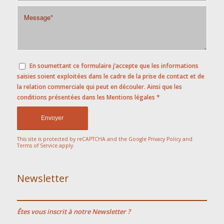
Sorry, a problem occurred trying to
communicate with Google
reCAPTCHA API. You are currently
not able to submit the contact form.
Please try again later - reload the
page and also check your internet
connection.
En soumettant ce formulaire j’accepte que les informations
saisies soient exploitées dans le cadre de la prise de contact et de
la relation commerciale qui peut en découler. Ainsi que les
conditions présentées dans les
Mentions légales
*
This site is protected by reCAPTCHA and the Google
Privacy Policy
and
Terms of Service
apply.